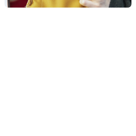
Werte schaffen, Werte erhalten
Internationale Stoffauswahl
Beratung durch Experten
Hochwertige, nachhaltige Materialien
Nachhaltige und ökologische Produkte
Gläserne Manufaktur in Prenzlauer Berg
Made in Berlin
KONTAKT ZU KREBES