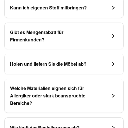
dem „Just-in-Time“-Prinzip: Wir holen Ihr Möbel erst
Kann ich eigenen Stoff mitbringen?
dann ab, wenn es an der Reihe ist. In der Regel
verweilt es nur wenige Tage in unserer Werkstatt.
Wegen der Gewährleistung greifen wir auf unsere
geprüften Stoff- und Lederkollektionen zurück.
Gibt es Mengenrabatt für
Firmenkunden?
Für Firmenkunden wie Restaurants und Hotels
bieten wir spezielle Objektpreise an.
Holen und liefern Sie die Möbel ab?
Ja, wir verfügen über einen eigenen Lieferservice
und bieten zusätzlich einen Aufbauservice an.
Welche Materialien eignen sich für
Allergiker oder stark beanspruchte
Bereiche?
Wir führen eine große Auswahl an speziellen
Einsatzstoffen – etwa medizinisch zertifizierte
Wie läuft der Bestellprozess ab?