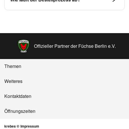
Bezüge für den Gesundheitsbereich oder abriebfeste
„Aqua Clean“-Stoffe für Clubs und Restaurants.
Sie können uns gerne per E-Mail oder WhatsApp
kontaktieren oder einen Termin über unseren Online-
Terminplaner vereinbaren. Alternativ laden wir Sie
ein, sich in unserem Showroom beraten zu lassen
und aus einer der größten Stoffauswahlen in Berlin
Offizieller Partner der Füchse Berlin e.V.
Ihren Wunschbezug auszuwählen.
Themen
Weiteres
Kontaktdaten
Öffnungszeiten
krebes ©
Impressum