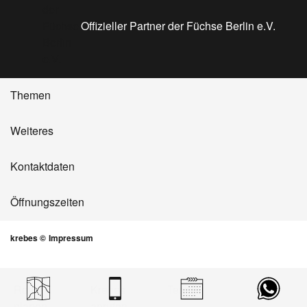
Offizieller Partner der Füchse Berlin e.V.
Themen
Weiteres
Kontaktdaten
Öffnungszeiten
krebes ©
Impressum
Route
Krebes
Termin
DSGVO Cookie Consent mit Real Cookie Banner
planen
anrufen