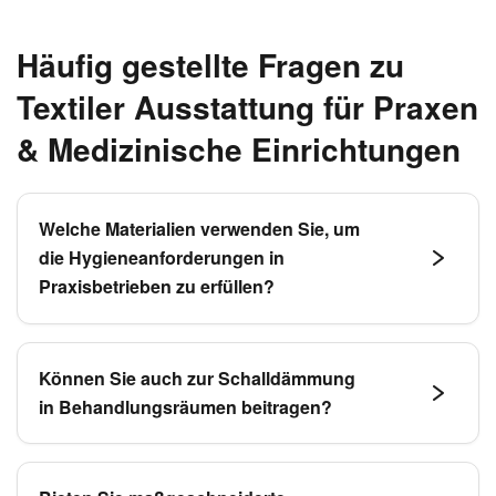
Häufig gestellte Fragen zu
Textiler Ausstattung für Praxen
& Medizinische Einrichtungen
Welche Materialien verwenden Sie, um
die Hygieneanforderungen in
Praxisbetrieben zu erfüllen?
Wir verwenden speziell für den medizinischen
Bereich entwickelte, desinfizierbare und
Können Sie auch zur Schalldämmung
antibakterielle Bezugsstoffe, die leicht zu reinigen
in Behandlungsräumen beitragen?
und gleichzeitig strapazierfähig sind, um höchste
Hygienestandards zu gewährleisten.
Ja, mit dichten Vorhängen können wir die
Raumakustik in Behandlungs- und Beratungsräumen