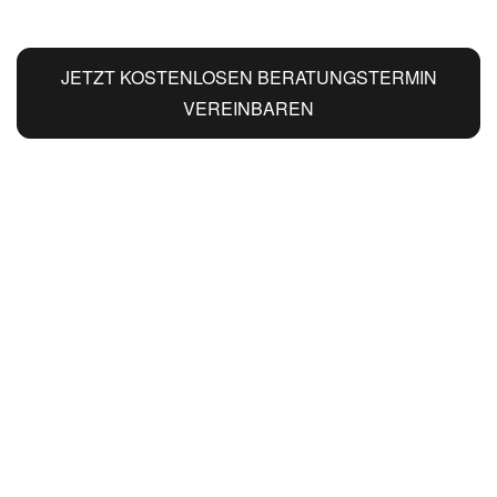
JETZT KOSTENLOSEN BERATUNGSTERMIN
VEREINBAREN
Werte schaffen, Werte erhalten
Alles aus einer Hand
Große Stoffexpertise
Traditionelle Handwerkskunst modern
umgesetzt
Nachhaltige und ökologische Produkte
Gläserne Manufaktur